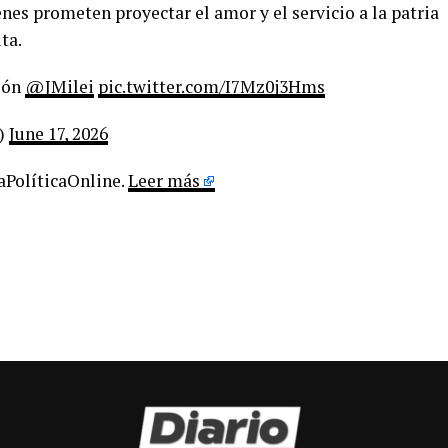
es prometen proyectar el amor y el servicio a la patria
ta.
ción
@JMilei
pic.twitter.com/I7Mz0j3Hms
o)
June 17, 2026
LaPolíticaOnline.
Leer más