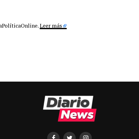
LaPolíticaOnline.
Leer más