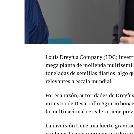
Louis Dreyfus Company (LDC) inverti
mega planta de molienda multisemill
toneladas de semillas diarios, algo que
relevantes a escala mundial.
Por esa razón, autoridades de Dreyfus
ministro de Desarrollo Agrario bonaer
la multinacional cerealera tiene pre
La inversión tiene una fuerte gravita
por lejos, la mayor productora de gir