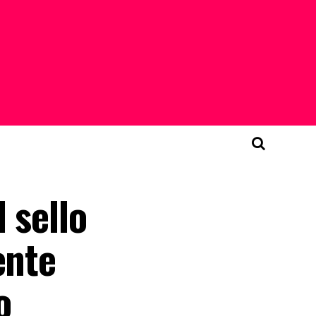
 sello
ente
o