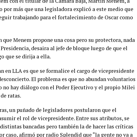
em con el titular de la Cámara Baja, Martín Menem, a
o por más que una legisladora explicó a este medio que
seguir trabajando para el fortalecimiento de Oscar como
n que Menem propone una cosa pero su protectora, nada
Presidencia, desaira al jefe de bloque luego de que el
 que se dirija a ella.
an en LLA es que se formalice el cargo de vicepresidente
 desconcierto. El problema es que no abundan voluntarios
o no hay diálogo con el Poder Ejecutivo y el propio Milei
de ratas.
as, un puñado de legisladores postularon que el
umir el rol de vicepresidente. Entre sus atributos, se
distintas bancadas pero también la de hacer las críticas
or caso, afirmó por radio Splendid que “la gente no va a