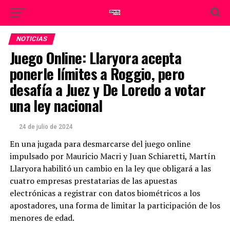
NOTICIAS
Juego Online: Llaryora acepta
ponerle límites a Roggio, pero
desafía a Juez y De Loredo a votar
una ley nacional
24 de julio de 2024
En una jugada para desmarcarse del juego online
impulsado por Mauricio Macri y Juan Schiaretti, Martín
Llaryora habilitó un cambio en la ley que obligará a las
cuatro empresas prestatarias de las apuestas
electrónicas a registrar con datos biométricos a los
apostadores, una forma de limitar la participación de los
menores de edad.