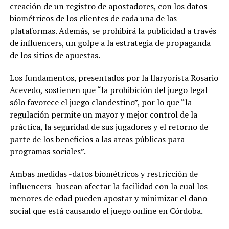
creación de un registro de apostadores, con los datos
biométricos de los clientes de cada una de las
plataformas. Además, se prohibirá la publicidad a través
de influencers, un golpe a la estrategia de propaganda
de los sitios de apuestas.
Los fundamentos, presentados por la llaryorista Rosario
Acevedo, sostienen que “la prohibición del juego legal
sólo favorece el juego clandestino”, por lo que “la
regulación permite un mayor y mejor control de la
práctica, la seguridad de sus jugadores y el retorno de
parte de los beneficios a las arcas públicas para
programas sociales”.
Ambas medidas -datos biométricos y restricción de
influencers- buscan afectar la facilidad con la cual los
menores de edad pueden apostar y minimizar el daño
social que está causando el juego online en Córdoba.