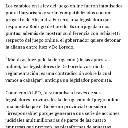
Los cambios en la ley del juego online fueron impulsados
por el llaryorismo y serán compatibilizados con un
proyecto de Alejandra Ferrero, una legisladora que
responde a Rodrigo de Loredo. Es una jugada a dos
puntas: además de mostrar su diferencia con Schiaretti
respecto del juego online, el gobernador quiere detonar
la alianza entre Juez y De Loredo.
“Mientras Juez pide la derogación (de las apuestas
online), los legisladores de De Loredo votarán la
reglamentación; es una contradicción sobre la cual
vamos a cabalgar”, anticipa un legislador peronista.
Como contó LPO, Juez impulsa a través de sus
legisladores provinciales la derogación del juego online,
una medida que el Gobierno provincial considera
“irresponsable” porque generaría una serie de acciones
judiciales multimillonarias de parte de las cuatro
empresas que proveen las plataformas de apuestas.