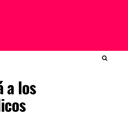
 a los
licos