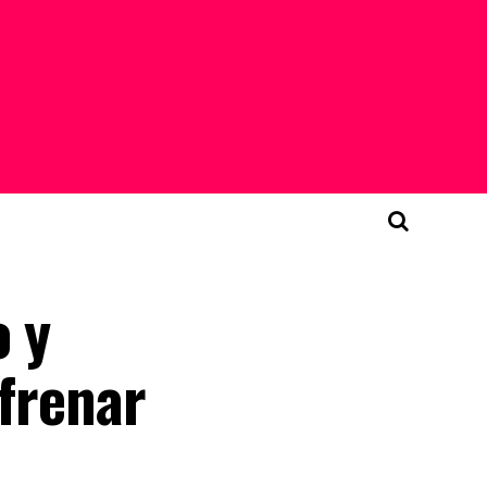
o y
 frenar