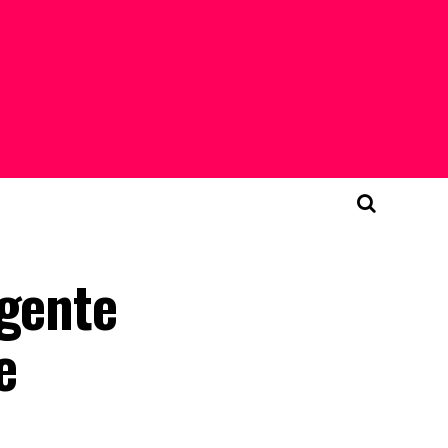
 gente
e