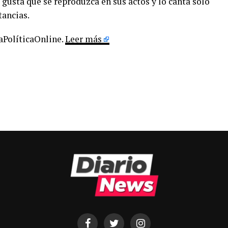
 gusta que se reproduzca en sus actos y lo canta sólo
tancias.
LaPolíticaOnline.
Leer más