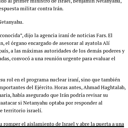
ido al primer ministro de Israel, Benjamin Netanyahu,
spuesta militar contra Irán.
 Netanyahu.
onocida”, dijo la agencia iraní de noticias Fars. El
, el órgano encargado de asesorar al ayatola Alí
 país, a las máximas autoridades de los demás poderes y
adas, convocó a una reunión urgente para evaluar el
r su rol en el programa nuclear iraní, sino que también
importantes del Ejército. Horas antes, Ahmad Haghtalab,
ria, había asegurado que Irán podría revisar su
aatacar si Netanyahu optaba por responder al
territorio israelí.
 romper el aislamiento de Israel y abre la puerta a una