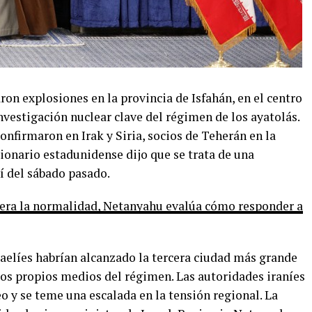
on explosiones en la provincia de Isfahán, en el centro
investigación nuclear clave del régimen de los ayatolás.
onfirmaron en Irak y Siria, socios de Teherán en la
ionario estadunidense dijo que se trata de una
ní del sábado pasado.
upera la normalidad, Netanyahu evalúa cómo responder a
sraelíes habrían alcanzado la tercera ciudad más grande
los propios medios del régimen. Las autoridades iraníes
o y se teme una escalada en la tensión regional. La