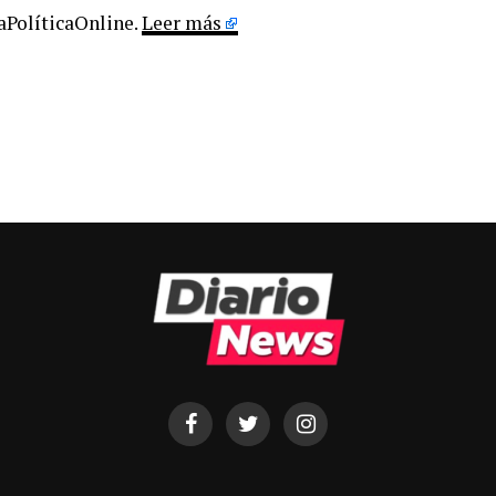
LaPolíticaOnline.
Leer más