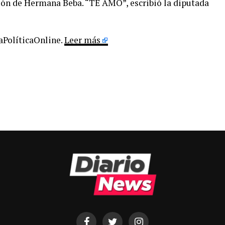
ión de Hermana Beba. “TE AMO”, escribió la diputada
LaPolíticaOnline.
Leer más