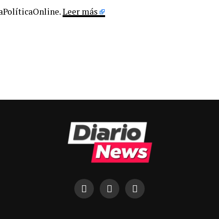
LaPolíticaOnline.
Leer más