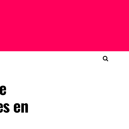
le
es en