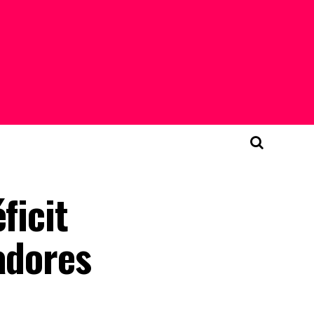
ficit
adores