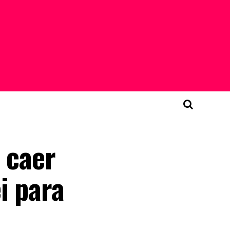
 caer
i para