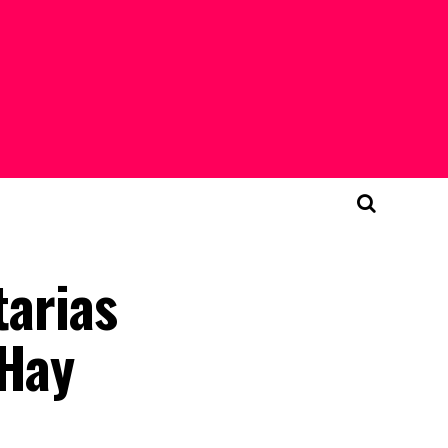
tarias
“Hay