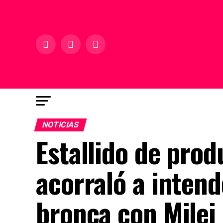
NOTICIAS
Estallido de pro
acorraló a inten
bronca con Milei 