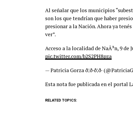
Al señalar que los municipios “subes
son los que tendrían que haber presion
presionar a la Nación. Ahora ya tenés
ver”.
Acceso a la localidad de NaÃ³n, 9 de J
pic.twitter.com/b2S2PH8pza
— Patricia Gorza ð¦ð·ð¦ð· (@Patricia
Esta nota fue publicada en el portal 
RELATED TOPICS: