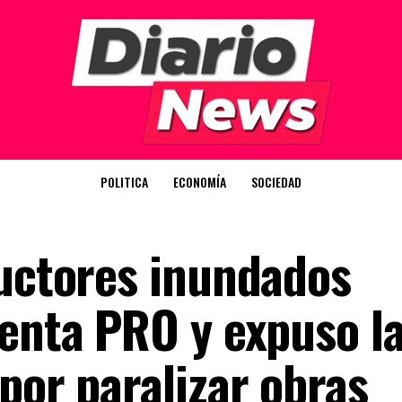
POLITICA
ECONOMÍA
SOCIEDAD
ductores inundados
denta PRO y expuso l
por paralizar obras