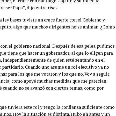
der, el cruce con Santiago Caputo y su rol en la
e ser Papa”, dijo entre risas.
 ley bases tuviste un cruce fuerte con el Gobierno y
Caputo, algo que muchos dirigentes no se animan. ¿Cómo
con el gobierno nacional. Después de esa pelea pudimos
que tiene que hacer un gobernador, al que lo eligen para
ia, independientemente de quien esté sentando en el
or partidario. Cuando uno asume un rol ejecutivo ya no
nar para los que me votaron y los que no. Voy a seguir
vincia, como apoyé muchas medidas que me parecían
é cuando no se avanzó con ciertos temas, como por
que tuviera este rol y tengo la confianza suficiente como
minos. Hoy la situación es distinta. Hubo un antes y un