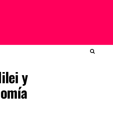
lei y
nomía