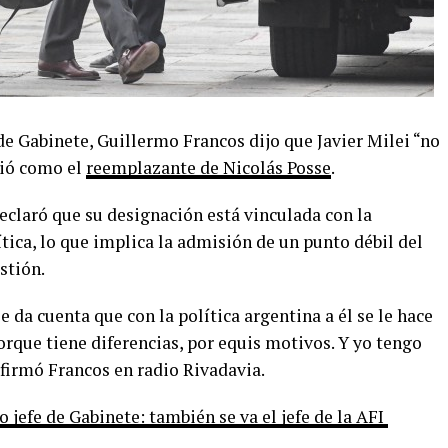
e Gabinete, Guillermo Francos dijo que Javier Milei “no
igió como el
reemplazante de Nicolás Posse
.
declaró que su designación está vinculada con la
ica, lo que implica la admisión de un punto débil del
stión.
 da cuenta que con la política argentina a él se le hace
rque tiene diferencias, por equis motivos. Y yo tengo
afirmó Francos en radio Rivadavia.
jefe de Gabinete: también se va el jefe de la AFI