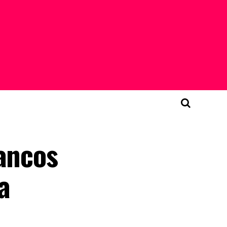
rancos
a