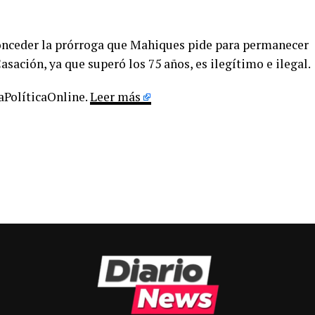
onceder la prórroga que Mahiques pide para permanecer
sación, ya que superó los 75 años, es ilegítimo e ilegal.
LaPolíticaOnline.
Leer más