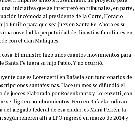
una iniciativa que se interpretó en tribunales, en parte,
tuación incómoda al presidente de la Corte, Horacio
 hijo Emilio para que sea juez en Santa Fe. Ahora es su
es una novedad la perpetuidad de dinastías familiares en
cede con el clan Mahiques.
ra cosa. El ministro hizo unos cuantos movimientos para
e Santa Fe fuera su hijo Pablo. Y no ocurrió.
uyente que es Lorenzetti en Rafaela son funcionarios de
unscripciones santafesinas. Hace un mes se difundió el
 de jueces elaborado por Rosenkrantz y Lorenzetti, con
ue se digiten nombramientos. Pero en Rafaela indican
a del juzgado federal de esa ciudad es Mara Perrén, la
n según refieren allí a LPO ingresó en marzo de 2014 y