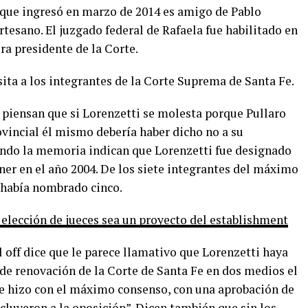
ue ingresó en marzo de 2014 es amigo de Pablo
rtesano. El juzgado federal de Rafaela fue habilitado en
ra presidente de la Corte.
ita a los integrantes de la Corte Suprema de Santa Fe.
na piensan que si Lorenzetti se molesta porque Pullaro
ovincial él mismo debería haber dicho no a su
ndo la memoria indican que Lorenzetti fue designado
ner en el año 2004. De los siete integrantes del máximo
r había nombrado cinco.
 elección de jueces sea un proyecto del establishment
l off dice que le parece llamativo que Lorenzetti haya
 de renovación de la Corte de Santa Fe en dos medios el
 se hizo con el máximo consenso, con una aprobación de
cluyeron a la oposición”. Dicen también que sin los