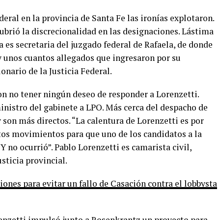
deral en la provincia de Santa Fe las ironías explotaron.
ubrió la discrecionalidad en las designaciones. Lástima
a es secretaria del juzgado federal de Rafaela, de donde
ay unos cuantos allegados que ingresaron por su
ionario de la Justicia Federal.
on no tener ningún deseo de responder a Lorenzetti.
inistro del gabinete a LPO. Más cerca del despacho de
 son más directos. “La calentura de Lorenzetti es por
ntos movimientos para que uno de los candidatos a la
 Y no ocurrió”. Pablo Lorenzetti es camarista civil,
usticia provincial.
iones para evitar un fallo de Casación contra el lobbysta
renzetti impulsó junto a Rosenkrantz un proyecto para