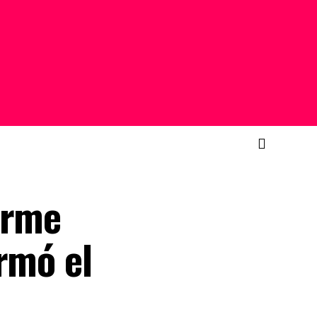
arme
rmó el