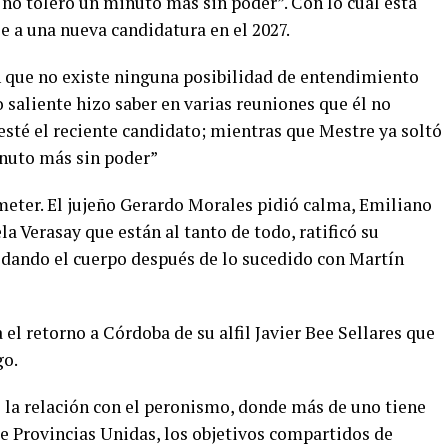
o no tolero un minuto más sin poder”. Con lo cual está
rse a una nueva candidatura en el 2027.
 que no existe ninguna posibilidad de entendimiento
 saliente hizo saber en varias reuniones que él no
esté el reciente candidato; mientras que Mestre ya soltó
minuto más sin poder”
meter. El jujeño Gerardo Morales pidió calma, Emiliano
a Verasay que están al tanto de todo, ratificó su
odando el cuerpo después de lo sucedido con Martín
el retorno a Córdoba de su alfil Javier Bee Sellares que
go.
o la relación con el peronismo, donde más de uno tiene
de Provincias Unidas, los objetivos compartidos de