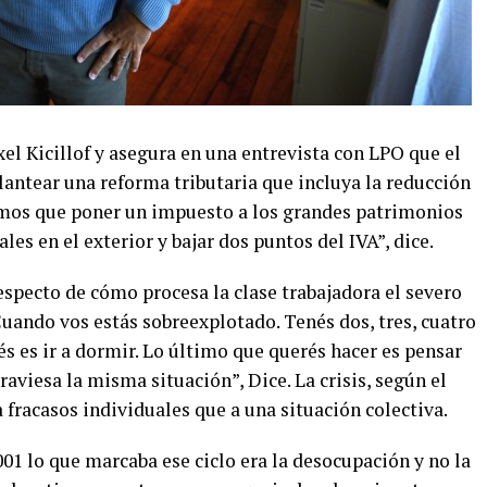
xel Kicillof y asegura en una entrevista con LPO que el
antear una reforma tributaria que incluya la reducción
emos que poner un impuesto a los grandes patrimonios
les en el exterior y bajar dos puntos del IVA”, dice.
especto de cómo procesa la clase trabajadora el severo
“Cuando vos estás sobreexplotado. Tenés dos, tres, cuatro
és es ir a dormir. Lo último que querés hacer es pensar
aviesa la misma situación”, Dice. La crisis, según el
 fracasos individuales que a una situación colectiva.
001 lo que marcaba ese ciclo era la desocupación y no la