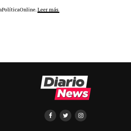
LaPolíticaOnline.
Leer más