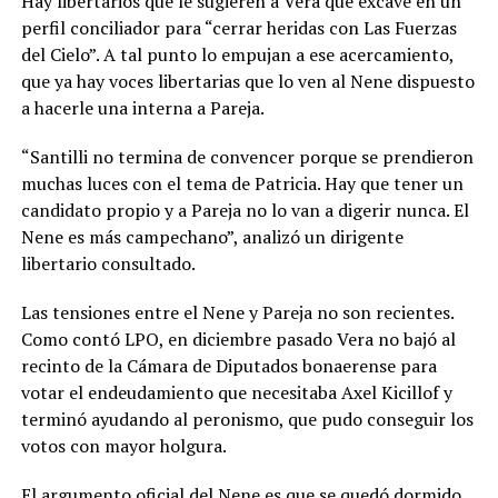
Hay libertarios que le sugieren a Vera que excave en un
perfil conciliador para “cerrar heridas con Las Fuerzas
del Cielo”. A tal punto lo empujan a ese acercamiento,
que ya hay voces libertarias que lo ven al Nene dispuesto
a hacerle una interna a Pareja.
“Santilli no termina de convencer porque se prendieron
muchas luces con el tema de Patricia. Hay que tener un
candidato propio y a Pareja no lo van a digerir nunca. El
Nene es más campechano”, analizó un dirigente
libertario consultado.
Las tensiones entre el Nene y Pareja no son recientes.
Como contó LPO, en diciembre pasado Vera no bajó al
recinto de la Cámara de Diputados bonaerense para
votar el endeudamiento que necesitaba Axel Kicillof y
terminó ayudando al peronismo, que pudo conseguir los
votos con mayor holgura.
El argumento oficial del Nene es que se quedó dormido