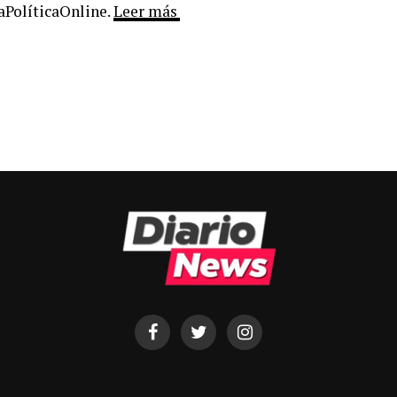
LaPolíticaOnline.
Leer más