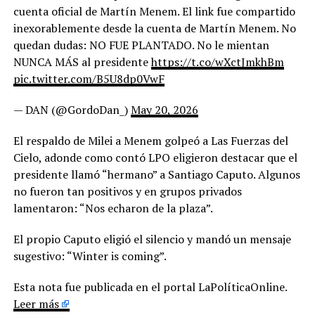
cuenta oficial de Martín Menem. El link fue compartido
inexorablemente desde la cuenta de Martín Menem. No
quedan dudas: NO FUE PLANTADO. No le mientan
NUNCA MÁS al presidente
https://t.co/wXctJmkhBm
pic.twitter.com/B5U8dp0VwF
— DAN (@GordoDan_)
May 20, 2026
El respaldo de Milei a Menem golpeó a Las Fuerzas del
Cielo, adonde como contó LPO eligieron destacar que el
presidente llamó “hermano” a Santiago Caputo. Algunos
no fueron tan positivos y en grupos privados
lamentaron: “Nos echaron de la plaza”.
El propio Caputo eligió el silencio y mandó un mensaje
sugestivo: “Winter is coming”.
Esta nota fue publicada en el portal LaPolíticaOnline.
Leer más