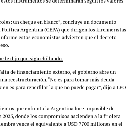
e estos instrumentos se determinarán según los valores
troles: un cheque en blanco”, concluye un documento
 Política Argentina (CEPA) que dirigen los kirchneristas
 informe estos economistas advierten que el decreto
reso.
e le dijo que siga chillando
alta de financiamiento externo, el gobierno abre un
una reestructuración. “No es para tomar más deuda
ien es para reperfilar la que no puede pagar”, dijo a LPO
mientos que enfrenta la Argentina luce imposible de
n 2025, donde los compromisos ascienden a la friolera
tiembre vence el equivalente a USD 7700 millones en el