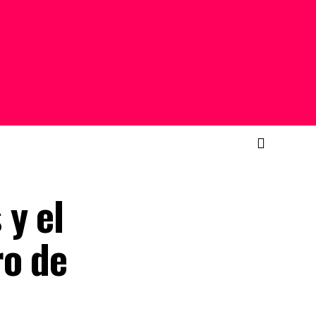
 y el
ro de