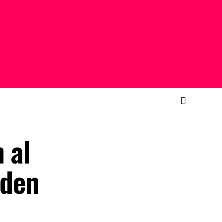
 al
nden