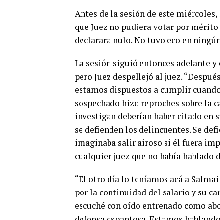
Antes de la sesión de este miércoles,
que Juez no pudiera votar por mérito 
declarara nulo. No tuvo eco en ningún
La sesión siguió entonces adelante y 
pero Juez despellejó al juez. “Despu
estamos dispuestos a cumplir cuando 
sospechado hizo reproches sobre la can
investigan deberían haber citado en s
se defienden los delincuentes. Se def
imaginaba salir airoso si él fuera imp
cualquier juez que no había hablado 
“El otro día lo teníamos acá a Salma
por la continuidad del salario y su ca
escuché con oído entrenado como abog
defensa espantosa. Estamos habland