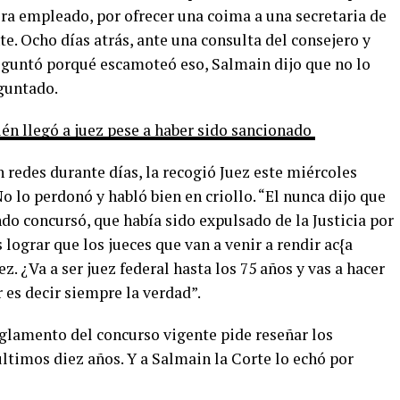
 era empleado, por ofrecer una coima a una secretaria de
e. Ocho días atrás, ante una consulta del consejero y
reguntó porqué escamoteó eso, Salmain dijo que no lo
guntado.
én llegó a juez pese a haber sido sancionado
n redes durante días, la recogió Juez este miércoles
No lo perdonó y habló bien en criollo. “El nunca dijo que
ndo concursó, que había sido expulsado de la Justicia por
lograr que los jueces que van a venir a rendir ac{a
z. ¿Va a ser juez federal hasta los 75 años y vas a hacer
 es decir siempre la verdad”.
glamento del concurso vigente pide reseñar los
ltimos diez años. Y a Salmain la Corte lo echó por