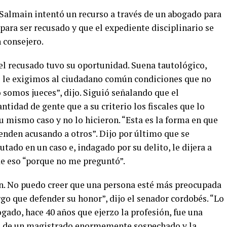
 Salmain intentó un recurso a través de un abogado para
para ser recusado y que el expediente disciplinario se
 consejero.
el recusado tuvo su oportunidad. Suena tautológico,
és le exigimos al ciudadano común condiciones que no
somos jueces”, dijo. Siguió señalando que el
tidad de gente que a su criterio los fiscales que lo
u mismo caso y no lo hicieron. “Esta es la forma en que
ienden acusando a otros”. Dijo por último que se
utado en un caso e, indagado por su delito, le dijera a
de eso “porque no me preguntó”.
in. No puedo creer que una persona esté más preocupada
rgo que defender su honor”, dijo el senador cordobés. “Lo
ado, hace 40 años que ejerzo la profesión, fue una
o de un magistrado enormemente sospechado y la