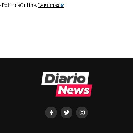
LaPolíticaOnline.
Leer más