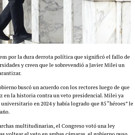
 por la dura derrota política que significó el fallo de
rsidades y creen que le sobrevendió a Javier Milei un
rantizar.
obierno buscó un acuerdo con los rectores luego de que
 en la historia contra un veto presidencial. Milei ya
 universitario en 2024 y había logrado que 85 “héroes” le
 año.
archas multitudinarias, el Congreso votó una ley
ras voltear el veto en ambas cámaras, el gobierno puso