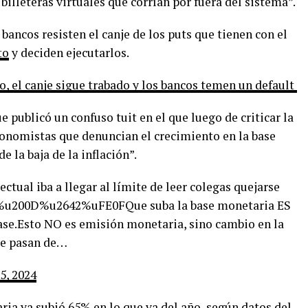
billeteras virtuales que corrían por fuera del sistema”.
 bancos resisten el canje de los puts que tienen con el
to
y deciden ejecutarlos.
, el canje sigue trabado y los bancos temen un default
 publicó un confuso tuit en el que luego de criticar la
conomistas que denuncian el crecimiento en la base
 la baja de la inflación”.
ctual iba a llegar al límite de leer colegas quejarse
u200D%u2642%uFE0FQue suba la base monetaria ES
se.Esto NO es emisión monetaria, sino cambio en la
ue pasan de…
 5, 2024
ria ya subió 65% en lo que va del año, según datos del