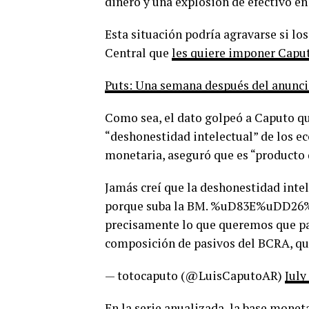
dinero y una explosión de efectivo en 
Esta situación podría agravarse si los
Central que
les quiere imponer Capu
Puts: Una semana después del anuncio
Como sea, el dato golpeó a Caputo que
“deshonestidad intelectual” de los e
monetaria, aseguró que es “producto de
Jamás creí que la deshonestidad intele
porque suba la BM. %uD83E%uDD26%
precisamente lo que queremos que pa
composición de pasivos del BCRA, q
— totocaputo (@LuisCaputoAR)
July
En la serie anualizada la base moneta