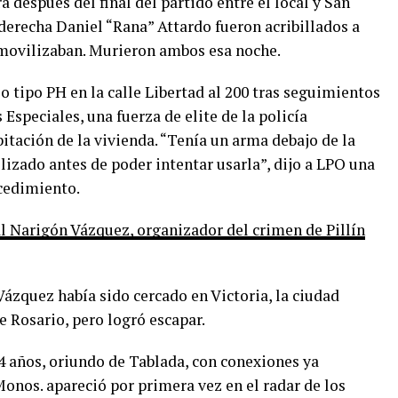
 después del final del partido entre el local y San
 derecha Daniel “Rana” Attardo fueron acribillados a
 movilizaban. Murieron ambos esa noche.
o tipo PH en la calle Libertad al 200 tras seguimientos
Especiales, una fuerza de elite de la policía
bitación de la vivienda. “Tenía un arma debajo de la
izado antes de poder intentar usarla”, dijo a LPO una
ocedimiento.
al Narigón Vázquez, organizador del crimen de Pillín
ázquez había sido cercado en Victoria, la ciudad
e Rosario, pero logró escapar.
 años, oriundo de Tablada, con conexiones ya
Monos. apareció por primera vez en el radar de los