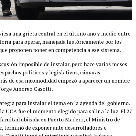
viesa una grieta central en el último año y medio entre
atoria para operar, manejada históricamente por los
s que proponen poner en competencia a ese sistema.
scusión imposible de instalar, pero hace varios meses
espachos políticos y legislativos, cámaras
etrás de esa incomodidad empezó a aparecer un nombre
, Jorge Amoreo Casotti.
ategia para instalar el tema en la agenda del gobierno.
la UCA fue el momento elegido para salir a la luz. El 27
a facultad ubicada en Puerto Madero, el Ministro de
, terminó de exponer ante desarrolladores e
o, Casotti tomó el micrófono y realizó la única