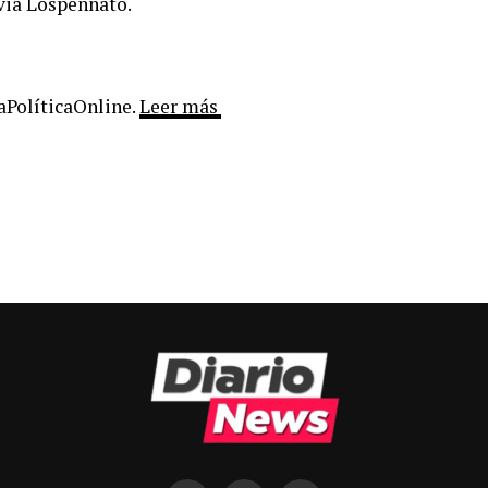
lvia Lospennato.
LaPolíticaOnline.
Leer más