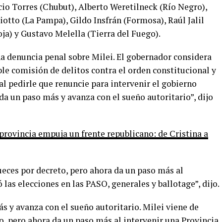
cio Torres (Chubut), Alberto Weretilneck (Río Negro),
iotto (La Pampa), Gildo Insfrán (Formosa), Raúl Jalil
ja) y Gustavo Melella (Tierra del Fuego).
na denuncia penal sobre Milei. El gobernador considera
ble comisión de delitos contra el orden constitucional y
al pedirle que renuncie para intervenir el gobierno
a un paso más y avanza con el sueño autoritario”, dijo
provincia empuja un frente republicano: de Cristina a
ueces por decreto, pero ahora da un paso más al
las elecciones en las PASO, generales y ballotage”, dijo.
s y avanza con el sueño autoritario. Milei viene de
o, pero ahora da un paso más al intervenir una Provincia