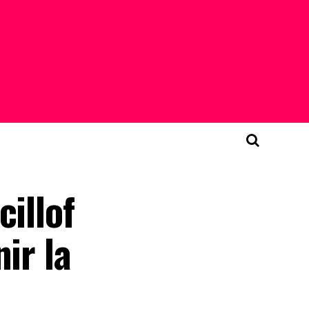
illof
ir la