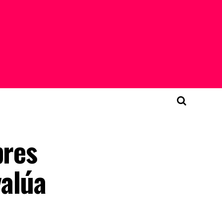
bres
valúa