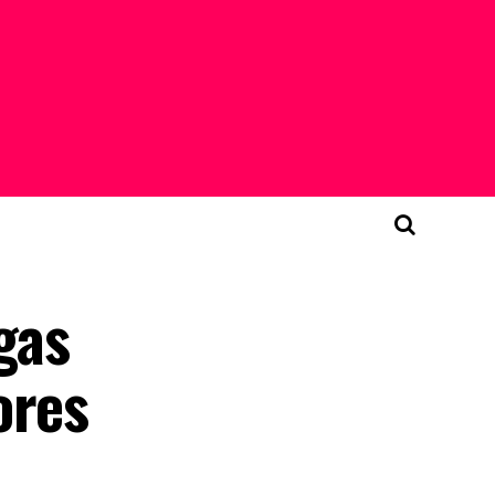
gas
ores