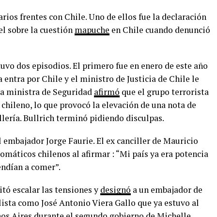
rios frentes con Chile. Uno de ellos fue la declaración
el sobre la cuestión
mapuche
en Chile cuando denunció
 tuvo dos episodios. El primero fue en enero de este año
entra por Chile y el ministro de Justicia de Chile le
 la ministra de Seguridad
afirmó
que el grupo terrorista
 chileno, lo que provocó la elevación de una nota de
llería. Bullrich terminó pidiendo disculpas.
 embajador Jorge Faurie. El ex canciller de Mauricio
omáticos chilenos al afirmar : “Mi país ya era potencia
endían a comer”.
itó escalar las tensiones y
designó
a un embajador de
lista como José Antonio Viera Gallo que ya estuvo al
nos Aires durante el segundo gobierno de Michelle