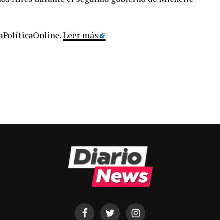
LaPolíticaOnline.
Leer más