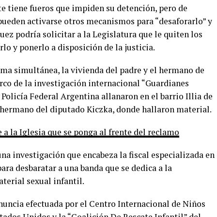
nte tiene fueros que impiden su detención, pero de
 pueden activarse otros mecanismos para “desaforarlo” y
juez podría solicitar a la Legislatura que le quiten los
rlo y ponerlo a disposición de la justicia.
rma simultánea, la vivienda del padre y el hermano de
arco de la investigación internacional “Guardianes
 Policía Federal Argentina allanaron en el barrio Illia de
l hermano del diputado Kiczka, donde hallaron material.
 a la Iglesia que se ponga al frente del reclamo
una investigación que encabeza la fiscal especializada en
ara desbaratar a una banda que se dedica a la
terial sexual infantil.
enuncia efectuada por el Centro Internacional de Niños
ados Unidos y la “Coalición De Rescate Infantil” del