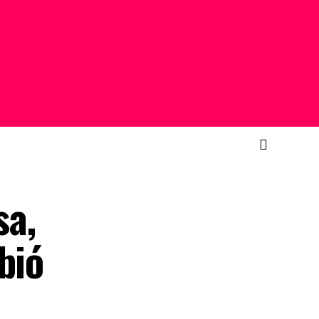
sa,
bió