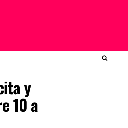
ita y
re 10 a