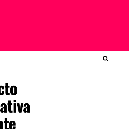
cto
ativa
nte