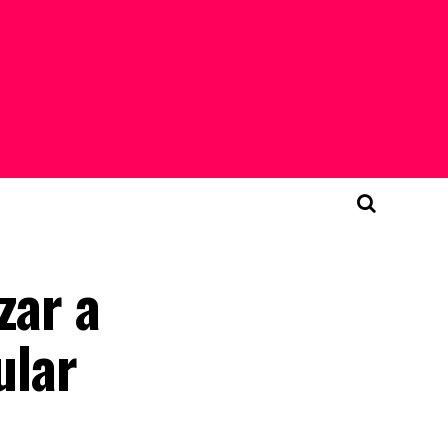
zar a
ular