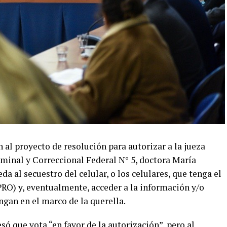
 al proyecto de resolución para autorizar a la jueza
iminal y Correccional Federal N° 5, doctora María
a al secuestro del celular, o los celulares, que tenga el
RO) y, eventualmente, acceder a la información y/o
gan en el marco de la querella.
só que vota “en favor de la autorización”, pero al